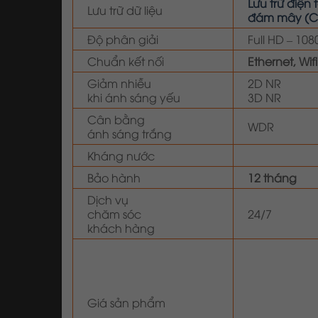
Lưu trữ điện 
Lưu trữ dữ liệu
đám mây (C
Độ phân giải
Full HD – 108
Chuẩn kết nối
Ethernet, Wifi
Giảm nhiễu
2D NR
khi ánh sáng yếu
3D NR
Cân bằng
WDR
ánh sáng trắng
Kháng nước
Bảo hành
12 tháng
Dịch vụ
chăm sóc
24/7
khách hàng
Giá sản phẩm