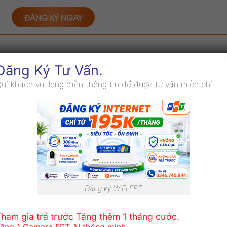
ĐĂNG KÝ NGAY
Đăng Ký Tư Vấn.
uí khách vui lòng điền thông tin để được tư vấn miễn phí
GÓI LƯU TRỮ
GÓI LƯU TRỮ 3 NGÀY
33.000
Đăng ký WiFi FPT
VNĐ/Tháng/1 Camera
ham gia trả trước Tặng thêm 1 tháng cước.