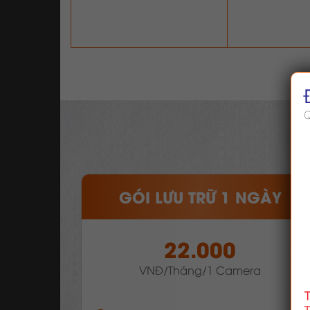
Q
GÓI LƯU TRỮ 1 NGÀY
22.000
VNĐ/Tháng/1 Camera
T