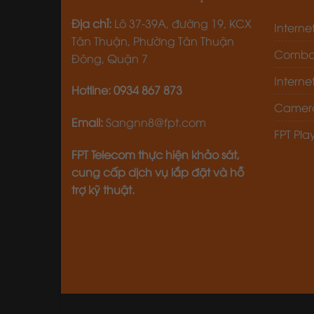
Địa chỉ:
Lô 37-39A, đường 19, KCX
Interne
Tân Thuận, Phường Tân Thuận
Combo i
Đông, Quận 7
Intern
Hotline:
0934 867 873
Camera
Email:
Sangnn8@fpt.com
FPT Pla
FPT Telecom thực hiện khảo sát,
cung cấp dịch vụ lắp đặt và hỗ
trợ kỹ thuật.