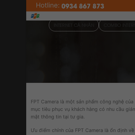
Skip
0934 867 873
Hotline:
to
content
INTERNET CÁ NHÂN
COMBO INTERN
FPT Camera là một sản phẩm công nghệ của C
mục tiêu phục vụ khách hàng có nhu cầu giám 
mật thông tin tại tư gia.
Ưu điểm chính của FPT Camera là ổn định về tí