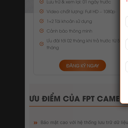
T
Lưu trữ & xem lại: 01 ngày trước
Video chất lượng: Full HD – 1080p
1+2 Tài khoản sử dụng
Cảnh báo thông minh
Ưu đãi tới 02 tháng khi trả trước từ 5
tháng
ĐĂNG KÝ NGAY
ƯU ĐIỂM CỦA FPT CAMER
Bảo mật cao với hệ thống lưu trữ dữ li