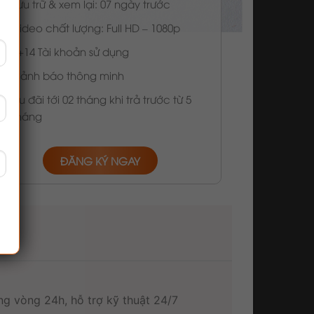
Lưu trữ & xem lại: 07 ngày trước
Video chất lượng: Full HD – 1080p
1+14 Tài khoản sử dụng
Cảnh báo thông minh
Ưu đãi tới 02 tháng khi trả trước từ 5
tháng
ĐĂNG KÝ NGAY
g vòng 24h, hỗ trợ kỹ thuật 24/7