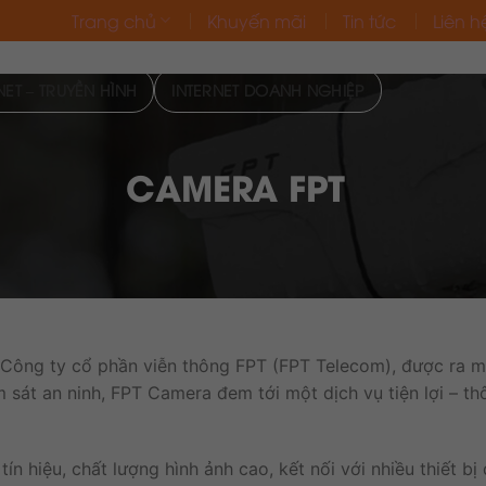
Trang chủ
Khuyến mãi
Tin tức
Liên h
ET – TRUYỀN HÌNH
INTERNET DOANH NGHIỆP
CAMERA FPT
ông ty cổ phần viễn thông FPT (FPT Telecom), được ra mắ
sát an ninh, FPT Camera đem tới một dịch vụ tiện lợi – th
n hiệu, chất lượng hình ảnh cao, kết nối với nhiều thiết bị