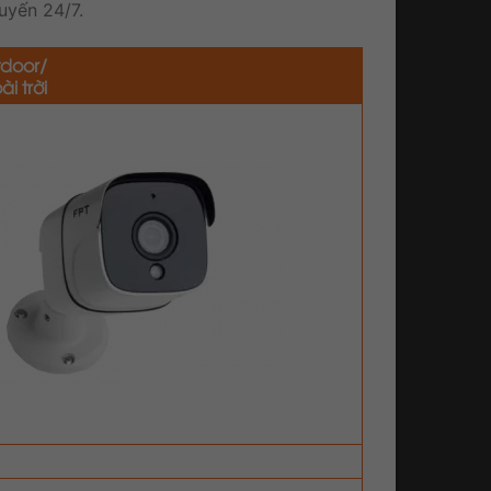
uyến 24/7.
door/
i trời