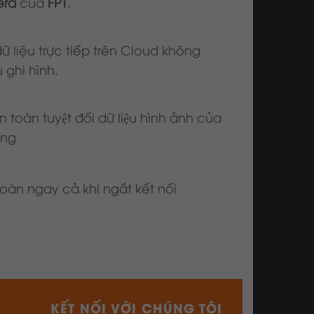
ra
của
FPT
.
dữ liệu trực tiếp trên Cloud không
 ghi hình.
toàn tuyệt đối dữ liệu hình ảnh của
̣ng
 toàn ngay cả khi ngắt kết nối
KẾT NỐI VỚI CHÚNG TÔI