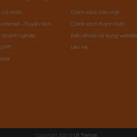
t cá nhân
Chính sách bảo mật
nternet – Truyền hình
Chính sách thanh toán
et doanh nghiệp
Điều khoản sử dụng website
 FPT
Liên hệ
ybox
Copyright 2026 ©
UX Themes