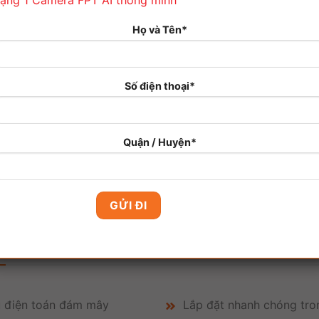
ặng 1 Camera FPT AI thông minh
Lưu trữ & xem lại: 03 ngày trước
Video chất lượng: Full HD – 1080p
Họ và Tên*
1+6 Tài khoản sử dụng
Cảnh báo thông minh
Số điện thoại*
Ưu đãi tới 02 tháng khi trả trước từ 5
tháng
Quận / Huyện*
ĐĂNG KÝ NGAY
A
ệu điện toán đám mây
Lắp đặt nhanh chóng tron