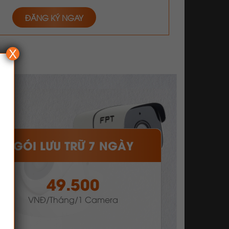
ĐĂNG KÝ NGAY
X
GÓI LƯU TRỮ 7 NGÀY
49.500
VNĐ/Tháng/1 Camera