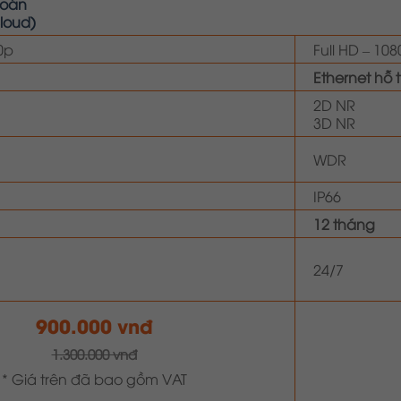
toán
loud)
0p
Full HD – 10
Ethernet hỗ 
2D NR
3D NR
WDR
IP66
12 tháng
24/7
900.000 vnđ
1.300.000 vnđ
* Giá trên đã bao gồm VAT