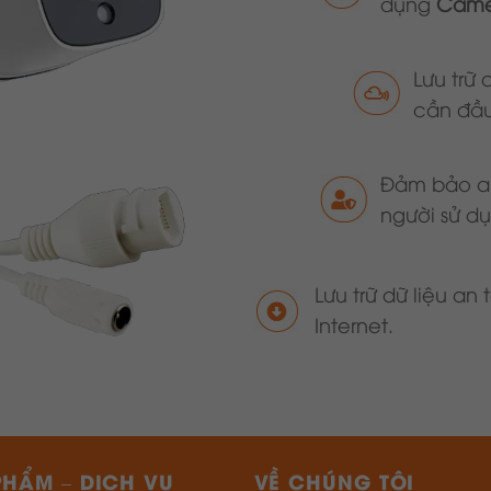
dụng
Came
Lưu trữ 
cần đầu
Đảm bảo an 
người sử du
Lưu trữ dữ liệu an
Internet.
PHẨM – DỊCH VỤ
VỀ CHÚNG TÔI