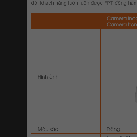
đó, khách hàng luôn luôn được FPT đồng hành 
Camera Indo
Camera tro
Hình ảnh
Màu sắc
Trắng