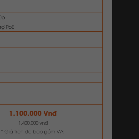
80p
trợ PoE
1.100.000 Vnđ
1.400.000 vnđ
* Giá trên đã bao gồm VAT