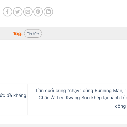
Tag:
Tin tức
Lần cuối cùng “chạy” cùng Running Man, 
sức đề kháng,
Châu Á” Lee Kwang Soo khép lại hành trì
cống