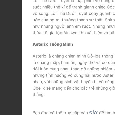
Lời Thề Dưới Tuyết là loạt phim vô cùng 
suốt nhiều thế kỉ để tranh giành chiếc C
vô song. Lời Thề Dưới Tuyết xoay quanh c
ước của người thường thành sự thật. Shir
như những người anh em ruột. Nhưng những
thừa kế gia tộc Ainsworth xuất hiện và bắt 
Asterix Thông Minh
Asterix là chàng chiến minh Gô-loa thông mi
là chàng mập, ham ăn, ngây thơ và cô cùng
đôi luôn cùng nhau tháo gỡ những nhiệm vụ
những tính huống vô cùng hài hước,
Asteri
nhau, với những sinh vật huyền bí vô cùn
Obelix sẽ mang đến cho các trẻ những giờ 
thẳng.
Bạn đọc có thể truy cập vào
ĐÂY
để tìm 