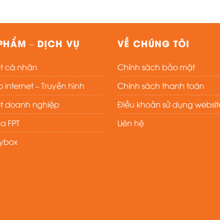
PHẨM – DỊCH VỤ
VỀ CHÚNG TÔI
et cá nhân
Chính sách bảo mật
internet – Truyền hình
Chính sách thanh toán
et doanh nghiệp
Điều khoản sử dụng websit
a FPT
Liên hệ
aybox