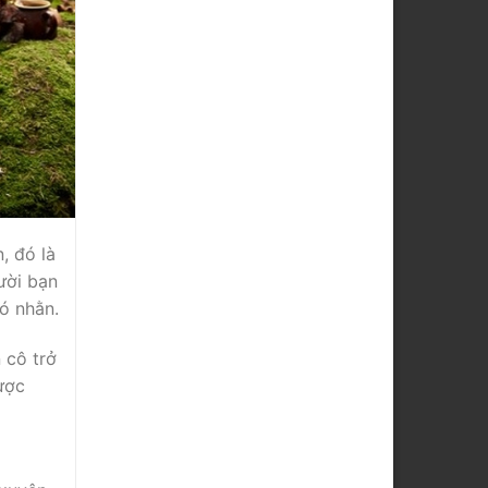
, đó là
ười bạn
ó nhằn.
 cô trở
ược