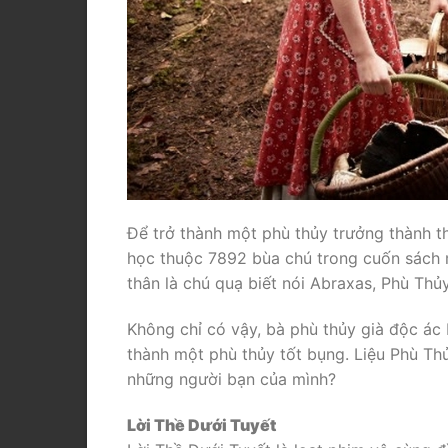
Để trở thành một phù thủy trưởng thành t
học thuộc 7892 bùa chú trong cuốn sách 
thân là chú quạ biết nói Abraxas, Phù Th
Không chỉ có vậy, bà phù thủy già độc á
thành một phù thủy tốt bụng. Liệu Phù Th
những người bạn của mình?
Lời Thề Dưới Tuyết