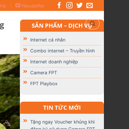
 hệ
Newsletter
ng
SẢN PHẨM – DỊCH VỤ
Internet cá nhân
Combo internet – Truyền hình
Internet doanh nghiệp
Camera FPT
FPT Playbox
TIN TỨC MỚI
Tặng ngay Voucher khủng khi
đăng ký sử dụng Camera FPT