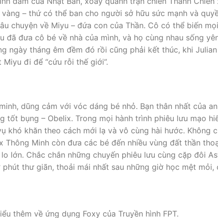
đình đám của Nhật Bản, xoay quanh trận chiến Thánh Chiến
ốc vàng – thứ có thể ban cho người sở hữu sức mạnh và quy
âu chuyện về Miyu – đứa con của Thần. Cô có thể biến mọi
ou đã đưa cô bé về nhà của mình, và họ cùng nhau sống yê
 ngày tháng êm đềm đó rồi cũng phải kết thúc, khi Julian
Miyu đi để “cứu rỗi thế giới”.
nh, dũng cảm với vóc dáng bé nhỏ. Bạn thân nhất của an
 tốt bụng – Obelix. Trong mọi hành trình phiêu lưu mạo hiê
 khó khăn theo cách mới lạ và vô cùng hài hước. Không chi
x Thông Minh còn đưa các bé đến nhiều vùng đất thần thoạ
g lo lớn. Chắc chắn những chuyến phiêu lưu cùng cặp đôi As
phút thư giãn, thoải mái nhất sau những giờ học mệt mỏi,
hiểu thêm về ứng dụng Foxy của Truyền hình FPT.