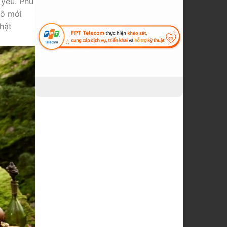
 yêu. Phù
cô mới
hật