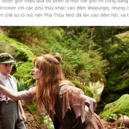
 được giới thiệu qua bộ phim là một thế giới vô cùng đáng
 Brocken với các phù thủy khác vào đêm Walpurgis, nhưng 
iềm chế sự tò mò nên Phù Thủy Nhỏ đã lẻn vào đêm hội, và t