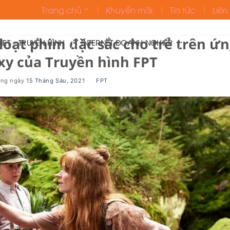
Trang chủ
Khuyến mãi
Tin tức
Liên
oạt phim đặc sắc cho trẻ trên ứ
ET – TRUYỀN HÌNH
INTERNET DOANH NGHIỆP
xy của Truyền hình FPT
ăng ngày
15 Tháng Sáu, 2021
BY
FPT