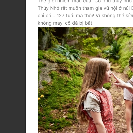
Thế giới nhiệm màu của “Cô phù thủy nhỏ”
Thủy Nhỏ rất muốn tham gia vũ hội ở núi
chỉ có… 127 tuổi mà thôi! Vì không thể k
không may, cô đã bị bắt.