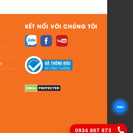
KẾT NỐI VỚI CHÚNG TÔI
e
0934 867 873