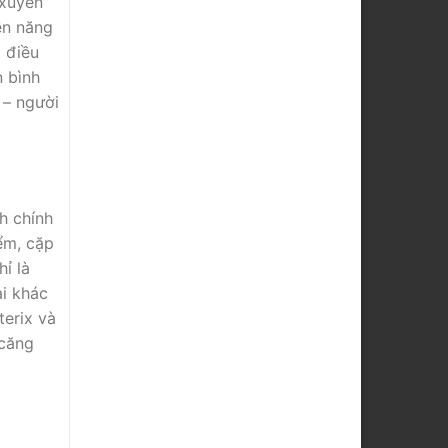
 xuyên
ền năng
 điều
n bình
 – người
h chính
̉m, cặp
̉ là
i khác
terix và
 căng