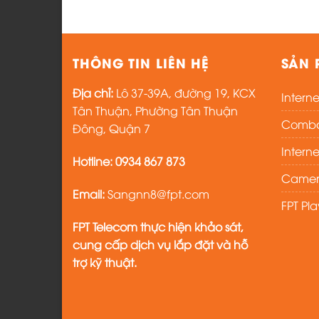
THÔNG TIN LIÊN HỆ
SẢN 
Địa chỉ:
Lô 37-39A, đường 19, KCX
Intern
Tân Thuận, Phường Tân Thuận
Combo 
Đông, Quận 7
Intern
Hotline:
0934 867 873
Camer
Email:
Sangnn8@fpt.com
FPT Pl
FPT Telecom thực hiện khảo sát,
cung cấp dịch vụ lắp đặt và hỗ
trợ kỹ thuật.