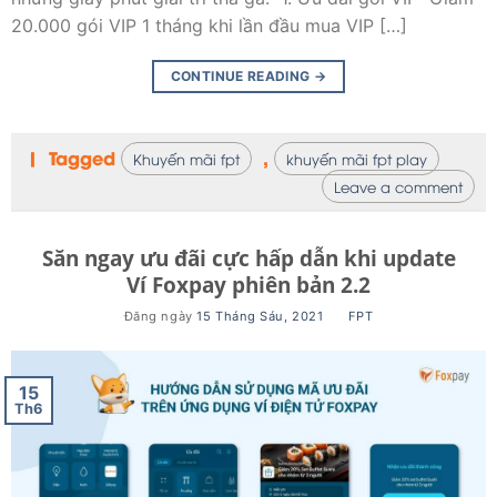
20.000 gói VIP 1 tháng khi lần đầu mua VIP […]
CONTINUE READING
→
|
Tagged
,
Khuyến mãi fpt
khuyến mãi fpt play
Leave a comment
Săn ngay ưu đãi cực hấp dẫn khi update
Ví Foxpay phiên bản 2.2
Đăng ngày
15 Tháng Sáu, 2021
BY
FPT
15
Th6