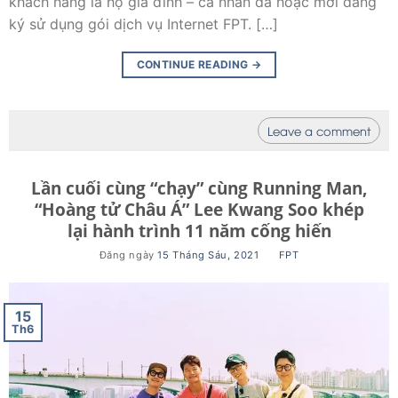
khách hàng là hộ gia đình – cá nhân đã hoặc mới đăng
ký sử dụng gói dịch vụ Internet FPT. […]
CONTINUE READING
→
Leave a comment
Lần cuối cùng “chạy” cùng Running Man,
“Hoàng tử Châu Á” Lee Kwang Soo khép
lại hành trình 11 năm cống hiến
Đăng ngày
15 Tháng Sáu, 2021
BY
FPT
15
Th6