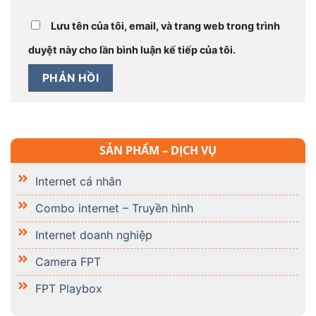
Internet cá nhân
Combo internet – Truyền hình
Internet doanh nghiệp
Camera FPT
FPT Playbox
TIN TỨC MỚI
Tặng ngay Voucher khủng khi đăng ký sử dụng
Camera FPT Telecom
Nhận ngay ưu đãi tháng 6 từ FPT Play Box, bùng
nổ cảm xúc cùng đam mê bóng đá
Hốt ngay loạt deal khuyến mãi hấp dẫn trong