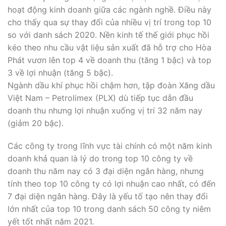
(giảm 20 bậc).
Các công ty trong lĩnh vực tài chính có một năm kinh
doanh khả quan là lý do trong top 10 công ty về
doanh thu năm nay có 3 đại diện ngân hàng, nhưng
tính theo top 10 công ty có lợi nhuận cao nhất, có đến
7 đại diện ngân hàng. Đây là yếu tố tạo nên thay đổi
lớn nhất của top 10 trong danh sách 50 công ty niêm
yết tốt nhất năm 2021.
Thị trường chứng khoán lao dốc gần 25% vào tháng
3/2020 trước làn sóng bán tháo ồ ạt do ảnh hưởng
của đợt Covid-19 đầu tiên, đẩy VN-Index xuống mức
thấp nhất ba năm, ở 662 điểm, nhưng sau đó phục hồi
mạnh mẽ và vượt đỉnh lịch sử. Ở thời điểm xếp hạng
danh sách cuối tháng 5/2021, VN-Index đã vượt mốc
1.300 điểm. Vốn hóa 50 công ty trong danh sách 2021
đạt đến 145 tỷ USD (gần 3.360 ngàn tỷ đồng), tăng