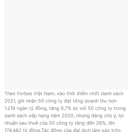
Theo Forbes Việt Nam, vào thời điểm chốt danh sách
2021, ghi nhận 50 công ty đạt tổng doanh thu hơn
1.219 ngàn tỷ đồng, tăng 8,7% so với 50 công ty trong
danh sách xếp hạng năm 2020, nhưng đáng chú ý, lợi
nhuận sau thuế của 50 công ty tăng đến 26%, lên
174.482 tỷ đồng.Tác động của đại dịch làm xáo trộn
hoạt động kinh doanh giữa các ngành nghề. Điều này
cho thấy qua sự thay đổi của nhiều vị trí trong top 10
so với danh sách 2020. Nền kinh tế thế giới phục hồi
kéo theo nhu cầu vật liệu sản xuất đã hỗ trợ cho Hòa
Phát vươn lên top 4 về doanh thu (tăng 1 bậc) và top
3 về lợi nhuận (tăng 5 bậc).
Ngành dầu khí phục hồi chậm hơn, tập đoàn Xăng dầu
Việt Nam – Petrolimex (PLX) dù tiếp tục dẫn đầu
doanh thu nhưng lợi nhuận xuống vị trí 32 năm nay