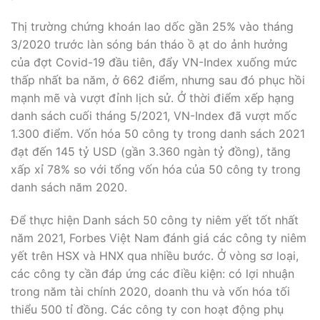
xấp xỉ 78% so với tổng vốn hóa của 50 công ty trong
danh sách năm 2020.
Để thực hiện Danh sách 50 công ty niêm yết tốt nhất
năm 2021, Forbes Việt Nam đánh giá các công ty niêm
yết trên HSX và HNX qua nhiều bước. Ở vòng sơ loại,
các công ty cần đáp ứng các điều kiện: có lợi nhuận
trong năm tài chính 2020, doanh thu và vốn hóa tối
thiểu 500 tỉ đồng. Các công ty con hoạt động phụ
thuộc công ty mẹ hoặc có vị thế kinh doanh quá thấp
sẽ không được xem xét.
Ở vòng kế tiếp, các công ty được tính toán chấm điểm
định lượng trên các tiêu chí: tỉ lệ tăng trưởng kép về
doanh thu, lợi nhuận, tỉ suất lợi tức trên vốn chủ sở hữu
(ROE), tỉ lệ thay đổi giá ROC và tăng trưởng lợi nhuận
trên cổ phiếu (EPS) giai đoạn 2016-2020.
Tiếp theo, Forbes Việt Nam thực hiện điều tra định tính