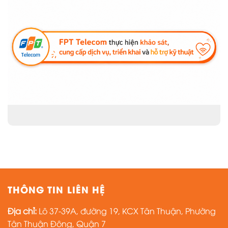
THÔNG TIN LIÊN HỆ
Địa chỉ:
Lô 37-39A, đường 19, KCX Tân Thuận, Phường
Tân Thuận Đông, Quận 7
Hotline:
0934 867 873
Email:
Sangnn8@fpt.com
FPT Telecom thực hiện khảo sát, cung cấp dịch vụ lắp
đặt và hỗ trợ kỹ thuật.