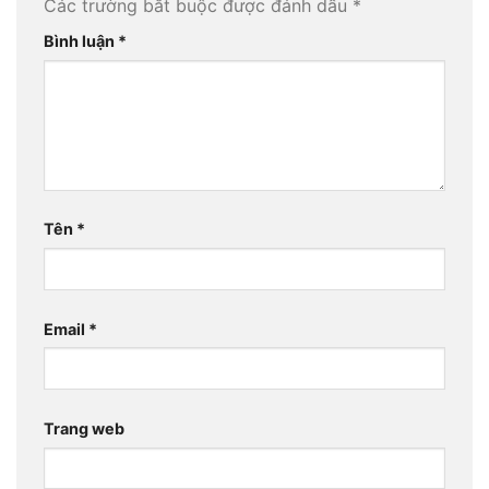
Email
*
Trang web
Lưu tên của tôi, email, và trang web trong trình
duyệt này cho lần bình luận kế tiếp của tôi.
SẢN PHẨM – DỊCH VỤ